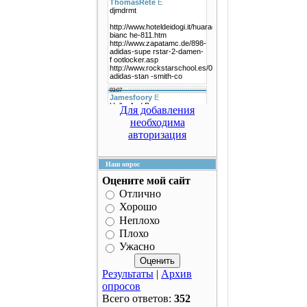
Для добавления
необходима
авторизация
Наш опрос
Оцените мой сайт
Отлично
Хорошо
Неплохо
Плохо
Ужасно
Результаты
|
Архив
опросов
Всего ответов:
352